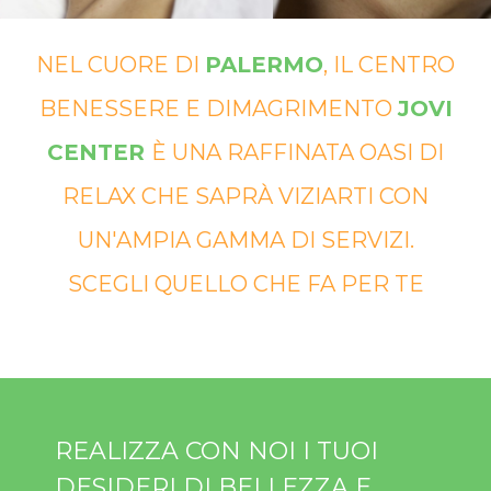
NEL CUORE DI
PALERMO
, IL CENTRO
BENESSERE E DIMAGRIMENTO
JOVI
CENTER
È UNA RAFFINATA OASI DI
RELAX CHE SAPRÀ VIZIARTI CON
UN'AMPIA GAMMA DI SERVIZI.
SCEGLI QUELLO CHE FA PER TE
REALIZZA CON NOI I TUOI
DESIDERI DI BELLEZZA E